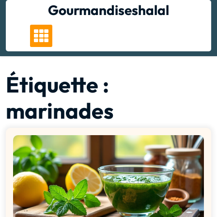
Skip
Gourmandiseshalal
to
content
Étiquette :
marinades