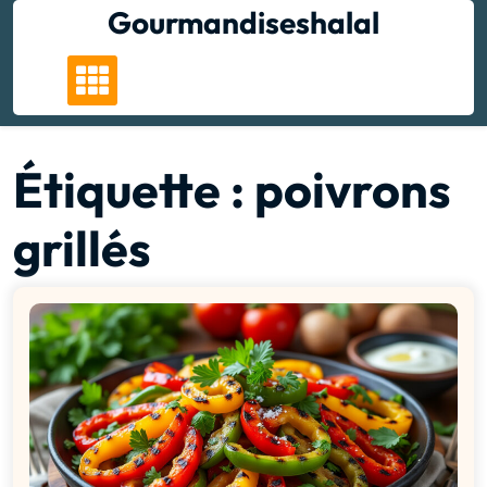
Skip
Gourmandiseshalal
to
content
Étiquette :
poivrons
grillés