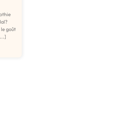
othie
lal?
 le goût
..]