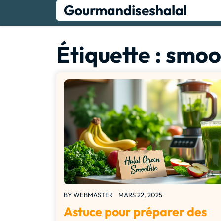
Skip
Gourmandiseshalal
to
content
Étiquette :
smoo
BY
WEBMASTER
MARS 22, 2025
Astuce pour préparer des