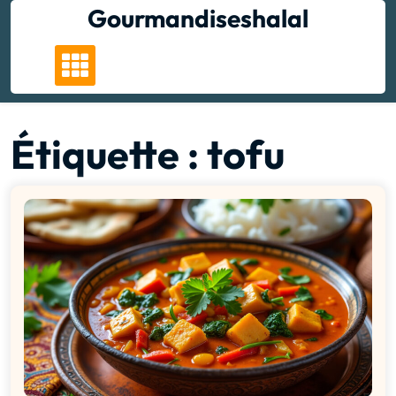
Skip
Gourmandiseshalal
to
content
Étiquette :
tofu