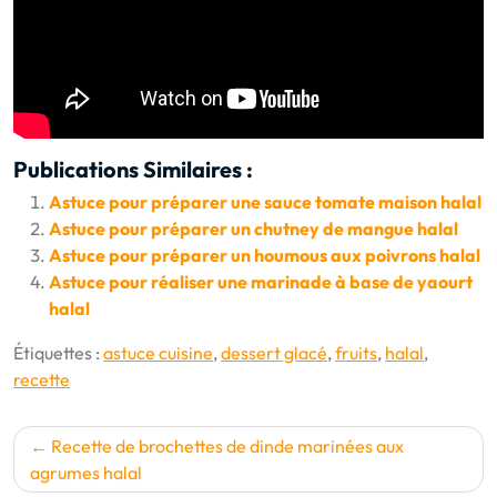
Publications Similaires :
Astuce pour préparer une sauce tomate maison halal
Astuce pour préparer un chutney de mangue halal
Astuce pour préparer un houmous aux poivrons halal
Astuce pour réaliser une marinade à base de yaourt
halal
Étiquettes :
astuce cuisine
,
dessert glacé
,
fruits
,
halal
,
recette
Navigation
Recette de brochettes de dinde marinées aux
de
agrumes halal