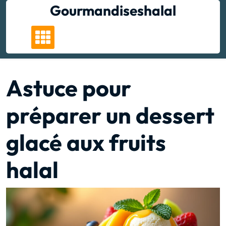
Skip
Gourmandiseshalal
to
content
Astuce pour
préparer un dessert
glacé aux fruits
halal