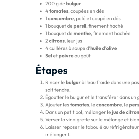
200 g de
bulgur
4
tomates
, coupées en dés
1
concombre
, pelé et coupé en dés
1 bouquet de
persil
, finement haché
1 bouquet de
menthe
, finement hachée
2
citrons
, leur jus
4 cuillères à soupe d’
huile d’olive
Sel
et
poivre
au goût
Étapes
Rincer le
bulgur
à l’eau froide dans une pas
soit tendre.
Égoutter le bulgur et le transférer dans un 
Ajouter les
tomates
, le
concombre
, le
pers
Dans un petit bol, mélanger le
jus de citro
Verser la vinaigrette sur le mélange et bien
Laisser reposer le taboulé au réfrigérateu
mélangent.