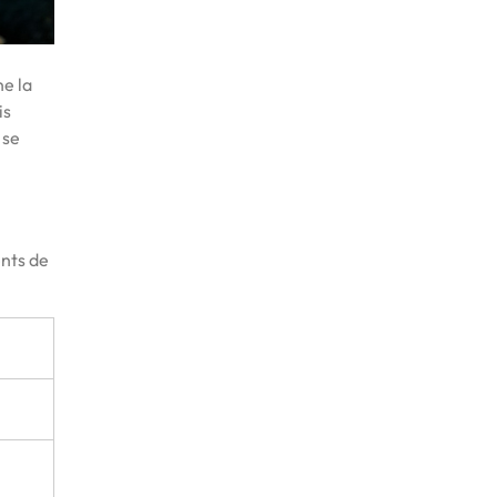
ne la
is
 se
ents de