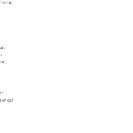
est ici
 un
s
the,
er
eur qui