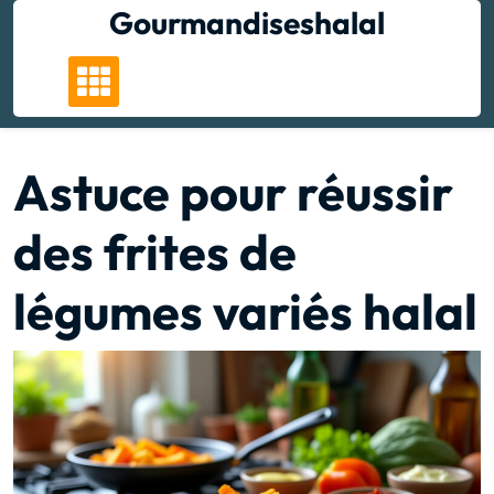
Skip
Gourmandiseshalal
to
content
Astuce pour réussir
des frites de
légumes variés halal