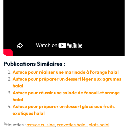
Publications Similaires :
Astuce pour réaliser une marinade à l’orange halal
Astuce pour préparer un dessert léger aux agrumes
halal
Astuce pour réussir une salade de fenouil et orange
halal
Astuce pour préparer un dessert glacé aux fruits
exotiques halal
Étiquettes :
astuce cuisine
,
crevettes halal
,
plats halal
,