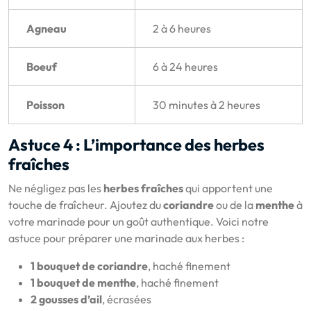
Agneau
2 à 6 heures
Boeuf
6 à 24 heures
Poisson
30 minutes à 2 heures
Astuce 4 : L’importance des herbes
fraîches
Ne négligez pas les
herbes fraîches
qui apportent une
touche de fraîcheur. Ajoutez du
coriandre
ou de la
menthe
à
votre marinade pour un goût authentique. Voici notre
astuce pour préparer une marinade aux herbes :
1 bouquet de coriandre
, haché finement
1 bouquet de menthe
, haché finement
2 gousses d’ail
, écrasées