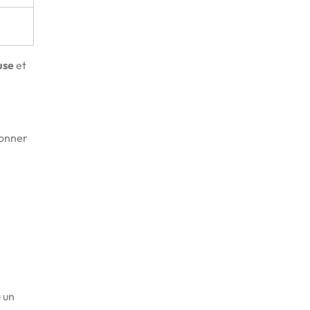
use
et
ionner
u un