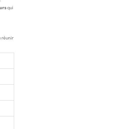
e
urs
qui
à réunir