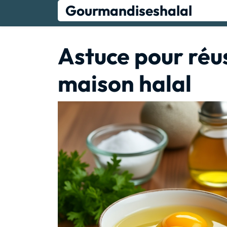
Skip
Gourmandiseshalal
to
content
Astuce pour réu
maison halal