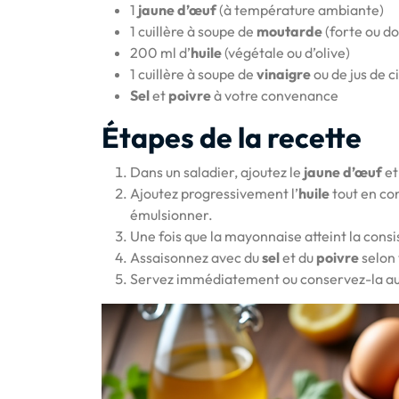
1
jaune d’œuf
(à température ambiante)
1 cuillère à soupe de
moutarde
(forte ou do
200 ml d’
huile
(végétale ou d’olive)
1 cuillère à soupe de
vinaigre
ou de jus de c
Sel
et
poivre
à votre convenance
Étapes de la recette
Dans un saladier, ajoutez le
jaune d’œuf
et
Ajoutez progressivement l’
huile
tout en co
émulsionner.
Une fois que la mayonnaise atteint la cons
Assaisonnez avec du
sel
et du
poivre
selon 
Servez immédiatement ou conservez-la au 