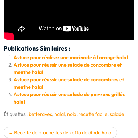
Publications Similaires :
Astuce pour réaliser une marinade à l’orange halal
Astuce pour réussir une salade de concombre et
menthe halal
Astuce pour réussir une salade de concombres et
menthe halal
Astuce pour réussir une salade de poivrons grillés
halal
Étiquettes :
betteraves
,
halal
,
noix
,
recette facile
,
salade
Navigation
Recette de brochettes de kefta de dinde halal