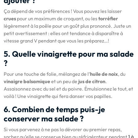
ajouter ?
Ça dépend de vos préférences ! Vous pouvez les laisser
crues
pour un maximum de croquant, ou les
torréfier
légèrement à la poêle pour un goût plus prononcé. Juste un
petit avertissement : elles ont tendance à disparaître à
vitesse grand V pendant que vous les préparez…!
5. Quelle vinaigrette pour ma salade
?
Pour une touche de folie, mélangez de l’
huile de noix
, du
vinaigre balsamique
et un peu de
jus de citron
.
Assaisonnez avec du sel et du poivre. Émulsionnez le tout, et
voilà ! Une vinaigrette qui fera danser vos papilles.
6. Combien de temps puis-je
conserver ma salade ?
Si vous parvenez à ne pas la dévorer au premier repas,
sachez qu’elle se conserve bien au réfrigérateur pendant
1 à