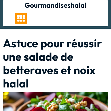
Skip
Gourmandiseshalal
to
content
Astuce pour réussir
une salade de
betteraves et noix
halal