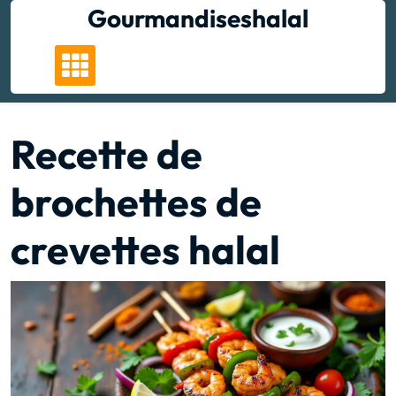
Skip
Gourmandiseshalal
to
content
Recette de
brochettes de
crevettes halal