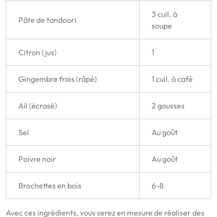
3 cuil. à
Pâte de tandoori
soupe
Citron (jus)
1
Gingembre frais (râpé)
1 cuil. à café
Ail (écrasé)
2 gousses
Sel
Au goût
Poivre noir
Au goût
Brochettes en bois
6-8
Avec ces ingrédients, vous serez en mesure de réaliser des