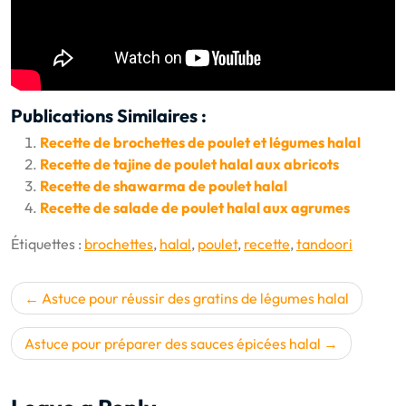
Publications Similaires :
Recette de brochettes de poulet et légumes halal
Recette de tajine de poulet halal aux abricots
Recette de shawarma de poulet halal
Recette de salade de poulet halal aux agrumes
Étiquettes :
brochettes
,
halal
,
poulet
,
recette
,
tandoori
Navigation
Astuce pour réussir des gratins de légumes halal
de
l’article
Astuce pour préparer des sauces épicées halal