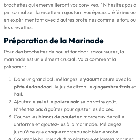
brochettes qui émerveilleront vos convives. *N’hésitez pas à
personnaliser la recette en ajoutant vos épices préférées ou
en expérimentant avec d’autres protéines comme le tofu ou
les crevettes.
Préparation de la Marinade
Pour des brochettes de poulet tandoori savoureuses, la
marinade est un élément crucial. Voici comment la
préparer :
Dans un grand bol, mélangez le
yaourt
nature avec la
pâte de tandoori
, le jus de citron, le
gingembre frais
et
l’
ail
.
Ajoutez le
sel
et le
poivre noir
selon votre goût.
N’hésitez pas à goûter pour ajuster les épices.
Coupez les
blancs de poulet
en morceaux de taille
uniforme et ajoutez-les à la marinade. Mélangez
jusqu’à ce que chaque morceau soit bien enrobé.
Couvrez le bol avec du film plastique et laissez mariner