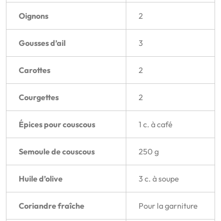
Oignons
2
Gousses d’ail
3
Carottes
2
Courgettes
2
Épices pour couscous
1 c. à café
Semoule de couscous
250 g
Huile d’olive
3 c. à soupe
Coriandre fraîche
Pour la garniture