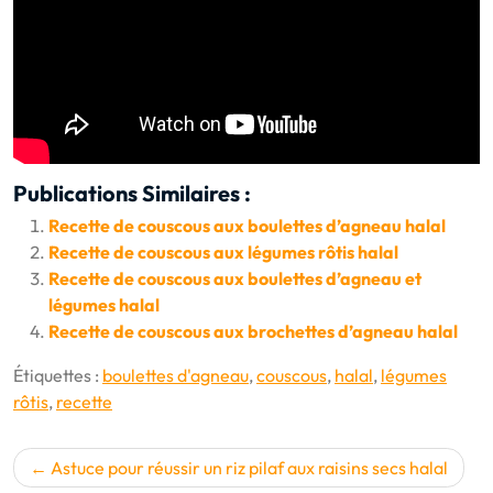
Publications Similaires :
Recette de couscous aux boulettes d’agneau halal
Recette de couscous aux légumes rôtis halal
Recette de couscous aux boulettes d’agneau et
légumes halal
Recette de couscous aux brochettes d’agneau halal
Étiquettes :
boulettes d'agneau
,
couscous
,
halal
,
légumes
rôtis
,
recette
Navigation
Astuce pour réussir un riz pilaf aux raisins secs halal