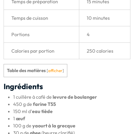
Temps de préparation
15 minutes
Temps de cuisson
10 minutes
Portions
4
Calories par portion
250 calories
Table des matières
[
afficher
]
Ingrédients
1 cuillère à café de
levure de boulanger
450 g de
farine T55
150 ml d’
eau tiède
1
œuf
100 g de
yaourt à la grecque
30 g de
ghee
(beurre clarifié)