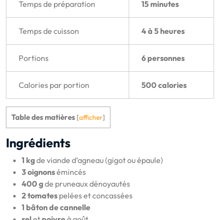
Temps de préparation
15 minutes
Temps de cuisson
4 à 5 heures
Portions
6 personnes
Calories par portion
500 calories
Table des matières
[
afficher
]
Ingrédients
1 kg
de viande d’agneau (gigot ou épaule)
3 oignons
émincés
400 g
de pruneaux dénoyautés
2 tomates
pelées et concassées
1 bâton de cannelle
sel
et
poivre
à goût