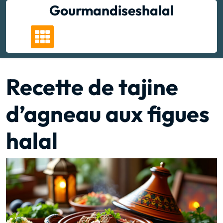
Skip
Gourmandiseshalal
to
content
Recette de tajine
d’agneau aux figues
halal