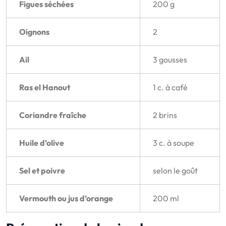
Figues séchées
200 g
Oignons
2
Ail
3 gousses
Ras el Hanout
1 c. à café
Coriandre fraîche
2 brins
Huile d’olive
3 c. à soupe
Sel et poivre
selon le goût
Vermouth ou jus d’orange
200 ml