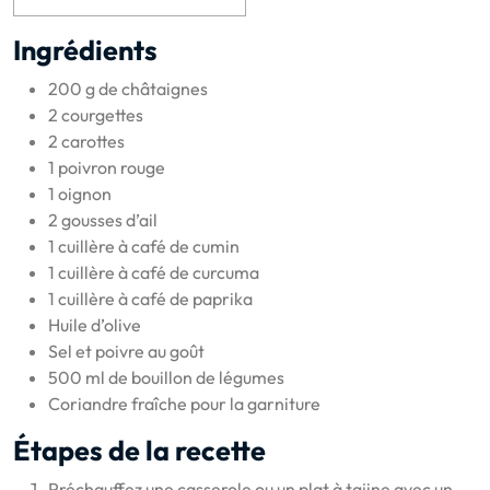
Ingrédients
200 g de châtaignes
2 courgettes
2 carottes
1 poivron rouge
1 oignon
2 gousses d’ail
1 cuillère à café de cumin
1 cuillère à café de curcuma
1 cuillère à café de paprika
Huile d’olive
Sel et poivre au goût
500 ml de bouillon de légumes
Coriandre fraîche pour la garniture
Étapes de la recette
Préchauffez une casserole ou un plat à tajine avec un