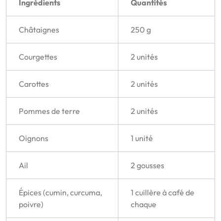
Ingrédients
Quantités
Châtaignes
250 g
Courgettes
2 unités
Carottes
2 unités
Pommes de terre
2 unités
Oignons
1 unité
Ail
2 gousses
Épices (cumin, curcuma,
1 cuillère à café de
poivre)
chaque