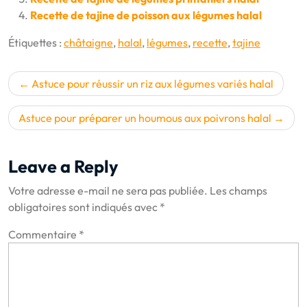
Recette de tajine de poisson aux légumes halal
Étiquettes :
châtaigne
,
halal
,
légumes
,
recette
,
tajine
Navigation
Astuce pour réussir un riz aux légumes variés halal
de
l’article
Astuce pour préparer un houmous aux poivrons halal
Leave a Reply
Votre adresse e-mail ne sera pas publiée.
Les champs
obligatoires sont indiqués avec
*
Commentaire
*