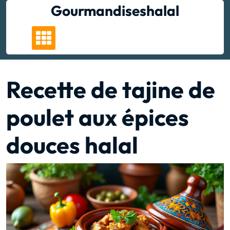
Skip
Gourmandiseshalal
to
content
Recette de tajine de
poulet aux épices
douces halal