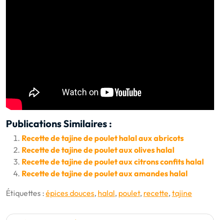
Publications Similaires :
Recette de tajine de poulet halal aux abricots
Recette de tajine de poulet aux olives halal
Recette de tajine de poulet aux citrons confits halal
Recette de tajine de poulet aux amandes halal
Étiquettes :
épices douces
,
halal
,
poulet
,
recette
,
tajine