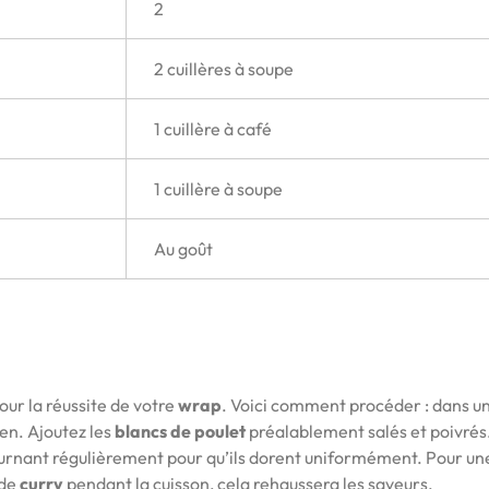
2
2 cuillères à soupe
1 cuillère à café
1 cuillère à soupe
Au goût
our la réussite de votre
wrap
. Voici comment procéder : dans u
en. Ajoutez les
blancs de poulet
préalablement salés et poivrés
tournant régulièrement pour qu’ils dorent uniformément. Pour un
 de
curry
pendant la cuisson, cela rehaussera les saveurs.