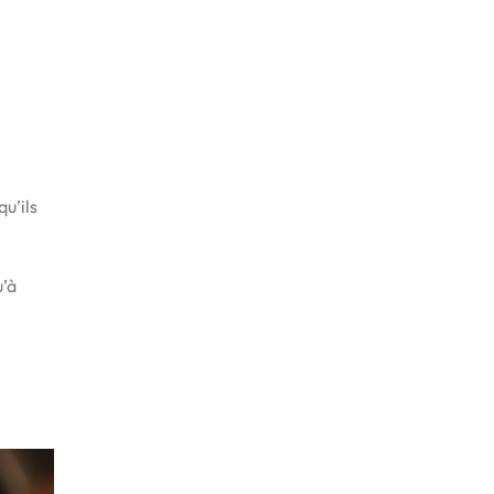
qu’ils
u’à