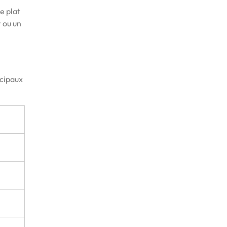
Ce plat
r ou un
ncipaux