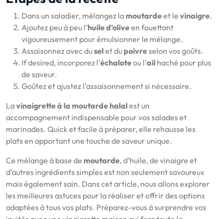
Dans un saladier, mélangez la
moutarde
et le
vinaigre
.
Ajoutez peu à peu l’
huile d’olive
en fouettant
vigoureusement pour émulsionner le mélange.
Assaisonnez avec du
sel
et du
poivre
selon vos goûts.
If desired, incorporez l’
échalote
ou l’
ail
haché pour plus
de saveur.
Goûtez et ajustez l’assaisonnement si nécessaire.
La
vinaigrette à la moutarde halal
est un
accompagnement indispensable pour vos salades et
marinades. Quick et facile à préparer, elle rehausse les
plats en apportant une touche de saveur unique.
Ce mélange à base de
moutarde
, d’huile, de vinaigre et
d’autres ingrédients simples est non seulement savoureux
mais également sain. Dans cet article, nous allons explorer
les meilleures astuces pour la réaliser et offrir des options
adaptées à tous vos plats. Préparez-vous à surprendre vos
invités avec une vinaigrette maison qui fera toute la