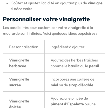
Goûtez et ajustez l’acidité en ajoutant plus de
vinaigre
si nécessaire.
Personnaliser votre vinaigrette
Les possibilités pour customiser votre vinaigrette à la
moutarde sont infinies. Voici quelques idées populaires :
Personnalisation
Ingrédient à ajouter
Vinaigrette
Ajoutez des herbes fraîches
herbacée
comme le
basilic
ou le
persil
Vinaigrette
Incorporez une cuillère de
sucrée
miel
ou de
sirop d’érable
Ajoutez une pincée de
Vinaigrette
piment d’Espelette
ou une
épicée