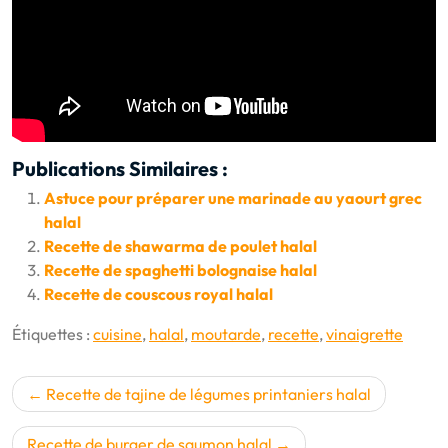
Publications Similaires :
Astuce pour préparer une marinade au yaourt grec
halal
Recette de shawarma de poulet halal
Recette de spaghetti bolognaise halal
Recette de couscous royal halal
Étiquettes :
cuisine
,
halal
,
moutarde
,
recette
,
vinaigrette
Navigation
Recette de tajine de légumes printaniers halal
de
Recette de burger de saumon halal