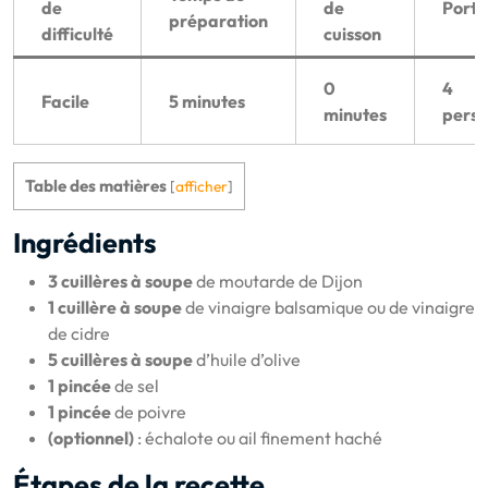
de
de
Porti
préparation
difficulté
cuisson
0
4
Facile
5 minutes
minutes
pers
Table des matières
[
afficher
]
Ingrédients
3 cuillères à soupe
de moutarde de Dijon
1 cuillère à soupe
de vinaigre balsamique ou de vinaigre
de cidre
5 cuillères à soupe
d’huile d’olive
1 pincée
de sel
1 pincée
de poivre
(optionnel)
: échalote ou ail finement haché
Étapes de la recette