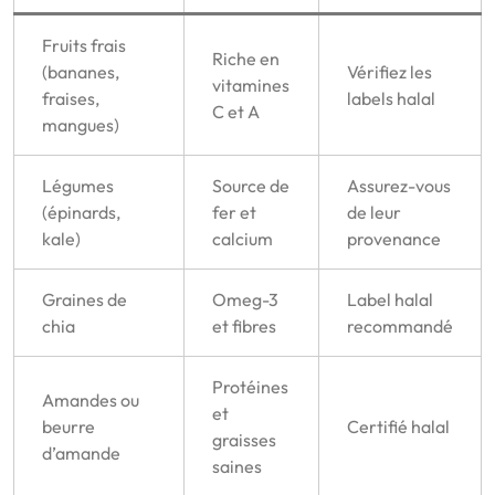
Fruits frais
Riche en
(bananes,
Vérifiez les
vitamines
fraises,
labels halal
C et A
mangues)
Légumes
Source de
Assurez-vous
(épinards,
fer et
de leur
kale)
calcium
provenance
Graines de
Omeg-3
Label halal
chia
et fibres
recommandé
Protéines
Amandes ou
et
beurre
Certifié halal
graisses
d’amande
saines