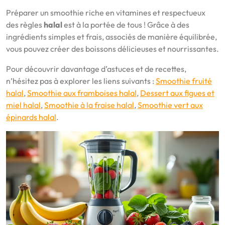
Préparer un smoothie riche en vitamines et respectueux
des règles
halal
est à la portée de tous ! Grâce à des
ingrédients simples et frais, associés de manière équilibrée,
vous pouvez créer des boissons délicieuses et nourrissantes.
Pour découvrir davantage d’astuces et de recettes,
n’hésitez pas à explorer les liens suivants :
Smoothie fruité
halal
,
Smoothie aux framboises halal
,
Dessert aux figues et
miel halal
,
Smoothie à la fraise halal
,
Smoothie vert aux
épinards halal
.