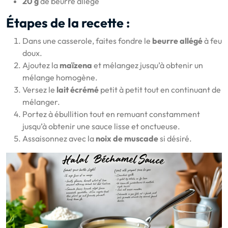
20 g
de beurre allégé
Étapes de la recette :
Dans une casserole, faites fondre le
beurre allégé
à feu
doux.
Ajoutez la
maïzena
et mélangez jusqu’à obtenir un
mélange homogène.
Versez le
lait écrémé
petit à petit tout en continuant de
mélanger.
Portez à ébullition tout en remuant constamment
jusqu’à obtenir une sauce lisse et onctueuse.
Assaisonnez avec la
noix de muscade
si désiré.